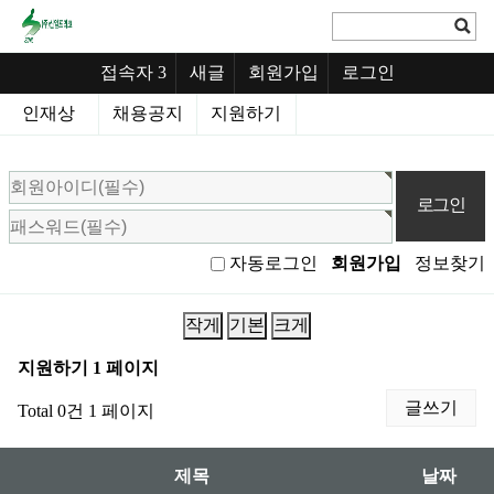
접속자 3
새글
회원가입
로그인
인재상
채용공지
지원하기
회
원
로
그
회원가입
정보찾기
자동로그인
인
작게
기본
크게
지원하기 1 페이지
글쓰기
Total 0건
1 페이지
제목
날짜