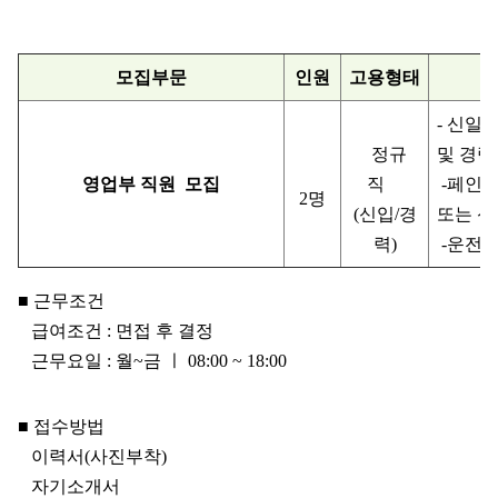
모집부문
인원
고용형태
- 신일
정규
및 경력
영업부 직원 모집
직
-페인트
2명
(신입/경
또는 신
력)
-운전
■ 근무조건
급여조건 : 면접 후 결정
근무요일 : 월~금 ㅣ 08:00 ~ 18:00
■ 접수방법
이력서(사진부착)
자기소개서