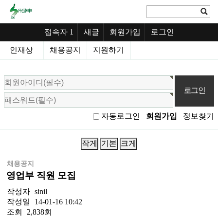
접속자 1
새글
회원가입
로그인
인재상
채용공지
지원하기
회
원
로
그
회원가입
정보찾기
자동로그인
인
작게
기본
크게
채용공지
영업부 직원 모집
게시물 정보
작성자
sinil
작성일
14-01-16 10:42
조회
2,838회