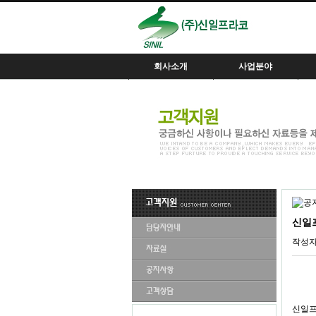
회사소개
사업분야
인사말
핵심사업분야
사
경영이념
조직도
용
회사연혁
제
인증서
오시는길
신일
게시물
작성
게시물
본문
신일프