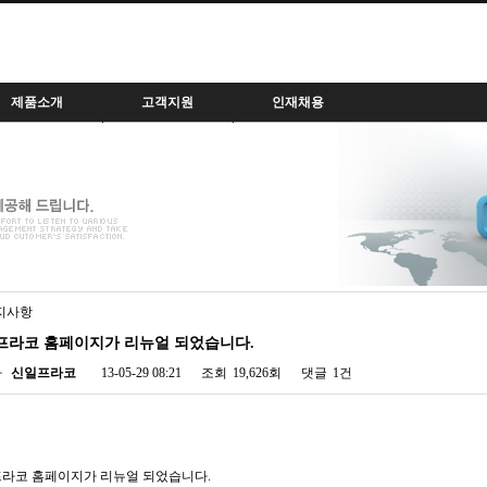
제품소개
고객지원
인재채용
업분야별
담당자안내
인재상
도별
자료실
채용공지
품갤러리
공지사항
지원하기
고객상담
프라코 홈페이지가 리뉴얼 되었습니다.
 정보
자
신일프라코
13-05-29 08:21
조회
19,626회
댓글
1건
 상단 버튼
라코 홈페이지가 리뉴얼 되었습니다.