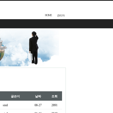
HOME
관리자
글쓴이
날짜
조회
sinil
08-27
2891