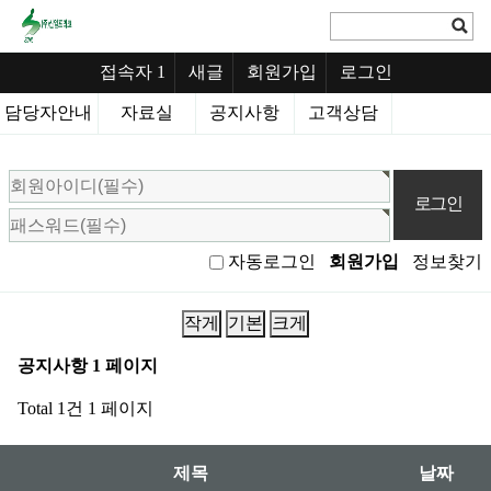
접속자 1
새글
회원가입
로그인
담당자안내
자료실
공지사항
고객상담
회
원
로
그
회원가입
정보찾기
자동로그인
인
작게
기본
크게
공지사항 1 페이지
Total 1건
1 페이지
제목
날짜