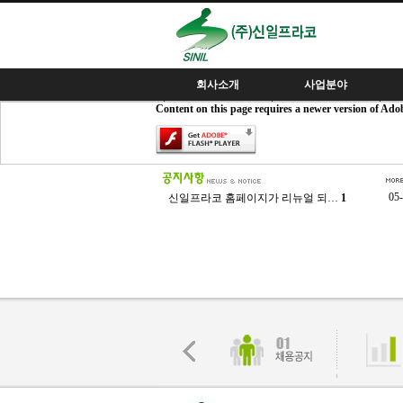
회사소개
사업분야
Content on this page requires a newer version of Adob
인사말
핵심사업분야
사
경영이념
조직도
용
회사연혁
제
05
신일프라코 홈페이지가 리뉴얼 되…
1
인증서
오시는길