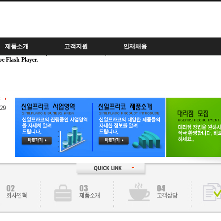
제품소개
고객지원
인재채용
e Flash Player.
업분야별
담당자안내
인재상
도별
자료실
채용공지
품갤러리
공지사항
지원하기
-29
고객상담